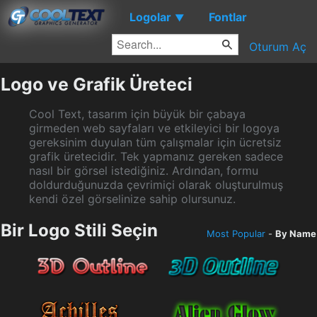
Logolar
Fontlar
▼
Oturum Aç
Logo ve Grafik Üreteci
Cool Text, tasarım için büyük bir çabaya
girmeden web sayfaları ve etkileyici bir logoya
gereksinim duyulan tüm çalışmalar için ücretsiz
grafik üretecidir. Tek yapmanız gereken sadece
nasıl bir görsel istediğiniz. Ardından, formu
doldurduğunuzda çevrimiçi olarak oluşturulmuş
kendi özel görselinize sahip olursunuz.
Bir Logo Stili Seçin
Most Popular
-
By Name